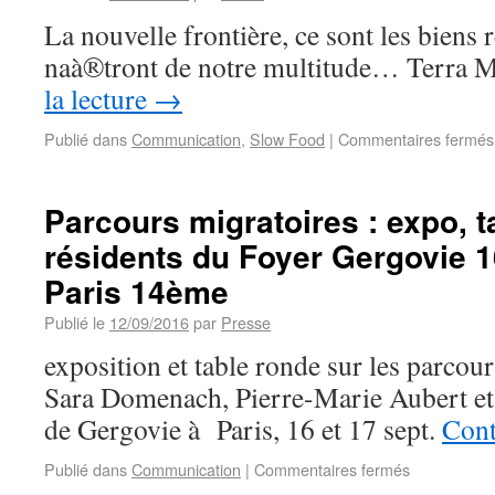
La nouvelle frontière, ce sont les biens 
naà®tront de notre multitude… Terra 
la lecture
→
Publié dans
Communication
,
Slow Food
|
Commentaires fermés
Parcours migratoires : expo, 
résidents du Foyer Gergovie 1
Paris 14ème
Publié le
12/09/2016
par
Presse
exposition et table ronde sur les parcou
Sara Domenach, Pierre-Marie Aubert et 
de Gergovie à Paris, 16 et 17 sept.
Cont
Publié dans
Communication
|
Commentaires fermés