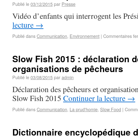
Publié le
03/12/2015
par
Presse
Vidéo d’enfants qui interrogent les Pré
lecture
→
Publié dans
Communication
,
Environnement
|
Commentaires fe
Slow Fish 2015 : déclaration 
organisations de pêcheurs
Publié le
03/08/2015
par
admin
Déclaration des pêcheurs et organisatio
Slow Fish 2015
Continuer la lecture
→
Publié dans
Communication
,
La prud'homie
,
Slow Food
|
Comme
Dictionnaire encyclopédique 