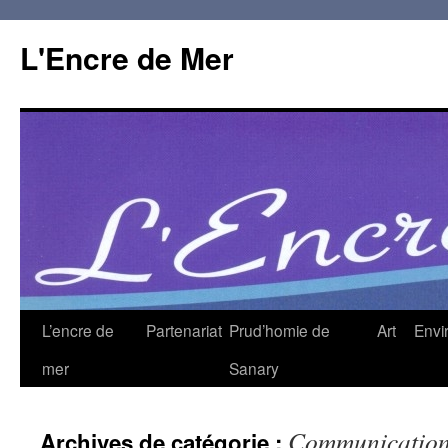
L'Encre de Mer
L’encre de
Partenariat
Prud’homie de
Art
Envi
mer
Sanary
Communicatio
Archives de catégorie :