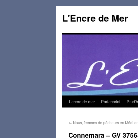
L'Encre de Mer
L’encre de mer
Partenariat
Prud’
←
Nous, femmes de pêcheurs en Médite
Connemara – GV 3756