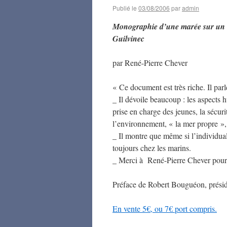
Publié le
03/08/2006
par
admin
Monographie d’une marée sur un n
Guilvinec
par René-Pierre Chever
« Ce document est très riche. Il par
_ Il dévoile beaucoup : les aspects h
prise en charge des jeunes, la sécurit
l’environnement, « la mer propre », l
_ Il montre que même si l’individual
toujours chez les marins.
_ Merci à René-Pierre Chever pour 
Préface de Robert Bouguéon, prési
En vente 5€, ou 7€ port compris.