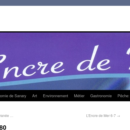
homie de Sanary
Art
Environnement
Métier
Gastronomie
Pêche: 
rranée …
L’Encre de Mer 6-7
→
80