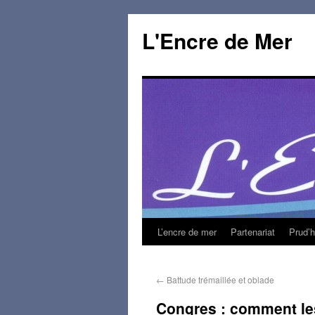
L'Encre de Mer
L’encre de mer
Partenariat
Prud’
←
Battude trémaillée et oblade
Congres : comment les