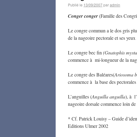
Publié le
13/09/2007
par
admin
Conger conger
(Famille des Congr
Le congre commun a le dos gris plu
de la nageoire pectorale et ses yeux 
Le congre bec fin
(Gnatophis mysta
commence à mi-longueur de la nageo
Le congre des Baléares(
Ariosoma b
commence à la base des pectorales e
L’anguilles (
Anguilla anguilla
), à l
nageoire dorsale commence loin de la
* Cf. Patrick Louisy – Guide d’iden
Editions Ulmer 2002