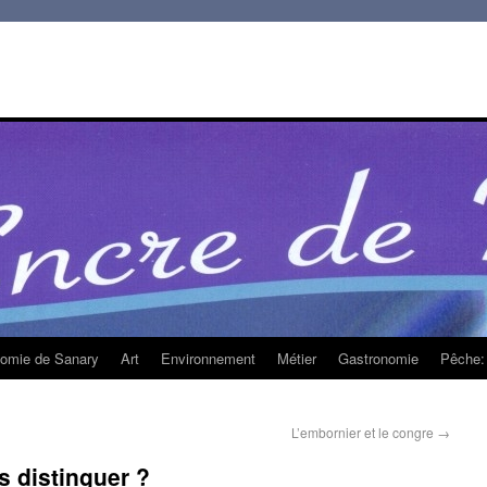
homie de Sanary
Art
Environnement
Métier
Gastronomie
Pêche: 
L’embornier et le congre
→
 distinguer ?