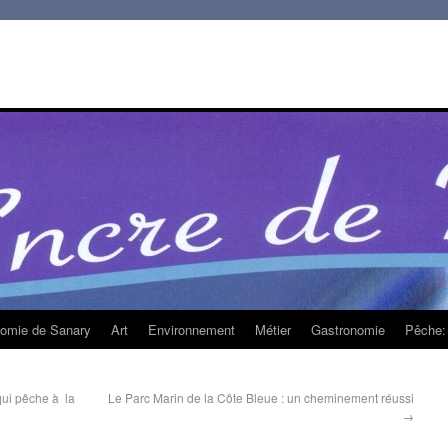
homie de Sanary
Art
Environnement
Métier
Gastronomie
Pêche: 
qui pêche à la
Le Parc Marin de la Côte Bleue : un cheminement réussi
→