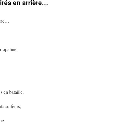
rés en arrière…
ière…
r opaline.
s en bataille.
ts surfeurs,
ine