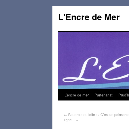
L'Encre de Mer
L’encre de mer
Partenariat
Prud’
←
Baudroie ou lotte : « C’est un poisson 
ligne… »