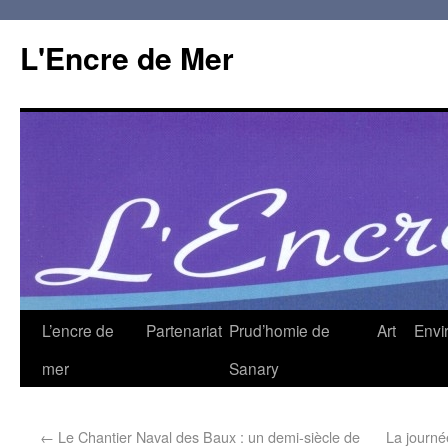
L'Encre de Mer
L’encre de
Partenariat
Prud’homie de
Art
Envi
mer
Sanary
←
Le Chantier Naval des Baux : un demi-siècle de
La journé