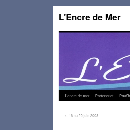
L'Encre de Mer
L’encre de mer
Partenariat
Prud’
←
16 au 20 juin 2008