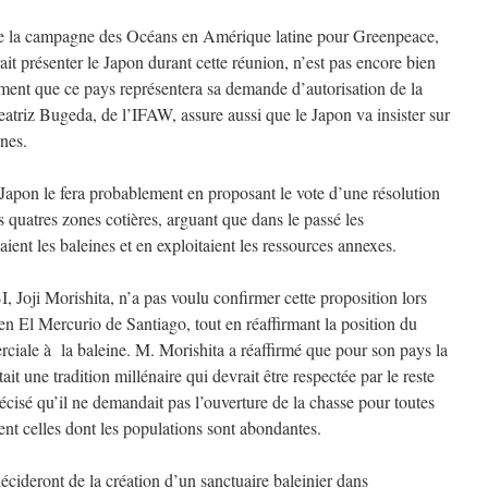
e la campagne des Océans en Amérique latine pour Greenpeace,
ait présenter le Japon durant cette réunion, n’est pas encore bien
timent que ce pays représentera sa demande d’autorisation de la
atriz Bugeda, de l’IFAW, assure aussi que le Japon va insister sur
ines.
apon le fera probablement en proposant le vote d’une résolution
s quatres zones cotières, arguant que dans le passé les
nt les baleines et en exploitaient les ressources annexes.
, Joji Morishita, n’a pas voulu confirmer cette proposition lors
ien El Mercurio de Santiago, tout en réaffirmant la position du
ciale à la baleine. M. Morishita a réaffirmé que pour son pays la
t une tradition millénaire qui devrait être respectée par le reste
cisé qu’il ne demandait pas l’ouverture de la chasse pour toutes
nt celles dont les populations sont abondantes.
décideront de la création d’un sanctuaire baleinier dans