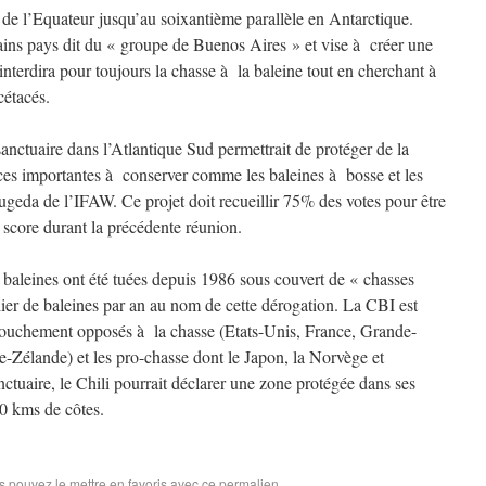
ne de l’Equateur jusqu’au soixantième parallèle en Antarctique.
rtains pays dit du « groupe de Buenos Aires » et vise à créer une
interdira pour toujours la chasse à la baleine tout en cherchant à
cétacés.
anctuaire dans l’Atlantique Sud permettrait de protéger de la
ces importantes à conserver comme les baleines à bosse et les
ugeda de l’IFAW. Ce projet doit recueillir 75% des votes pour être
 score durant la précédente réunion.
 baleines ont été tuées depuis 1986 sous couvert de « chasses
llier de baleines par an au nom de cette dérogation. La CBI est
rouchement opposés à la chasse (Etats-Unis, France, Grande-
e-Zélande) et les pro-chasse dont le Japon, la Norvège et
nctuaire, le Chili pourrait déclarer une zone protégée dans ses
00 kms de côtes.
s pouvez le mettre en favoris avec
ce permalien
.