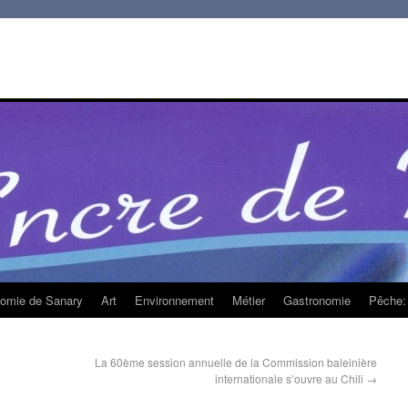
homie de Sanary
Art
Environnement
Métier
Gastronomie
Pêche: 
La 60ème session annuelle de la Commission baleinière
internationale s’ouvre au Chili
→