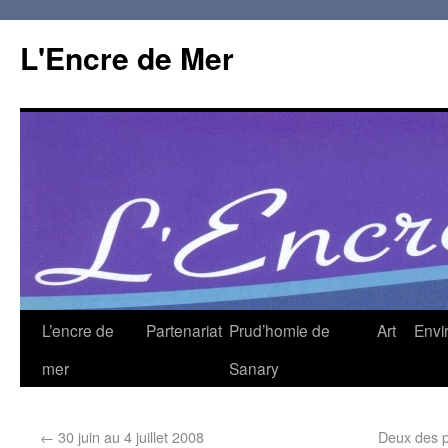
L'Encre de Mer
L’encre de
Partenariat
Prud’homie de
Art
Envi
mer
Sanary
←
30 juin au 4 juillet 2008
Deux des p