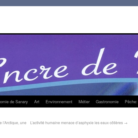
homie de Sanary
Art
Environnement
Métier
Gastronomie
Pêche: 
e l’Arctique, une
L’activité humaine menace d’asphyxie les eaux côtières
→