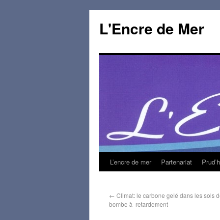
L'Encre de Mer
L’encre de mer
Partenariat
Prud’
←
Climat: le carbone gelé dans les sols d
bombe à retardement