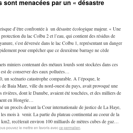
s sont menacées par un « désastre
 risque d’être confrontée à un désastre écologique majeur. « Une
 protection du lac Colbu 2 et l’eau, qui contient des résidus de
anure, s’est déversée dans le lac Colbu 1, représentant un danger
 rapidement pour empêcher que ce deuxième barrage ne cède
hets miniers contenant des métaux lourds sont stockées dans ces
on est de conserver des eaux polluées…
 un scénario catastrophe comparable. A l’époque, le
 de Baia Mare, ville du nord-ouest du pays, avait provoqué une
 rivières, dont le Danube, avaient été touchées, et des milliers de
ment en Hongrie…
 un procès devant la Cour internationale de justice de La Haye,
 les mois à venir. La partie du plateau continental au coeur de la
0 km2, recèlerait environ 100 milliards de mètres cubes de gaz…
Vous pouvez le mettre en favoris avec
ce permalien
.