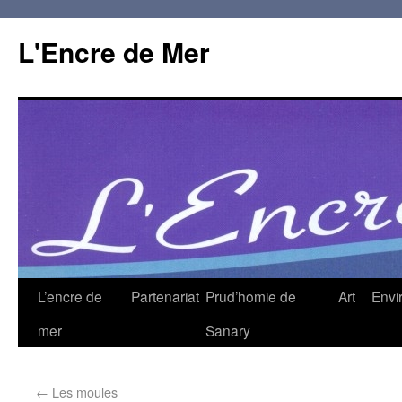
L'Encre de Mer
L’encre de
Partenariat
Prud’homie de
Art
Envi
mer
Sanary
←
Les moules