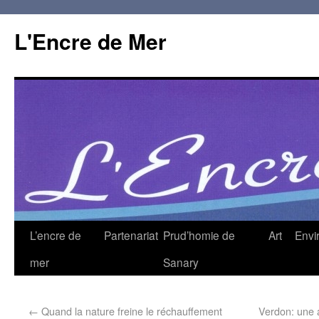
L'Encre de Mer
L’encre de
Partenariat
Prud’homie de
Art
Envi
mer
Sanary
←
Quand la nature freine le réchauffement
Verdon: une a