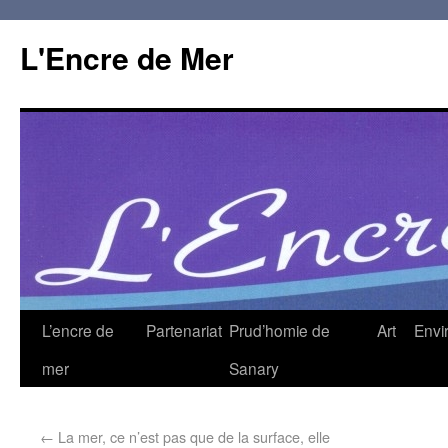
L'Encre de Mer
L’encre de
Partenariat
Prud’homie de
Art
Envi
mer
Sanary
←
La mer, ce n’est pas que de la surface, elle