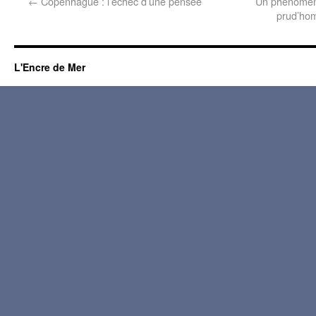
←
Copenhague : l’échec d’une pensée
Un phénomène
prud’ho
L'Encre de Mer