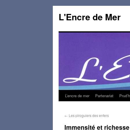
L'Encre de Mer
L’encre de mer
Partenariat
Prud’
←
Les piroguiers des enfers
Immensité et richesse