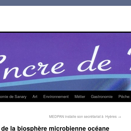
homie de Sanary
Art
Environnement
Métier
Gastronomie
Pêche: 
MEDPAN installe son secrétariat à Hyères
→
 de la biosphère microbienne océane