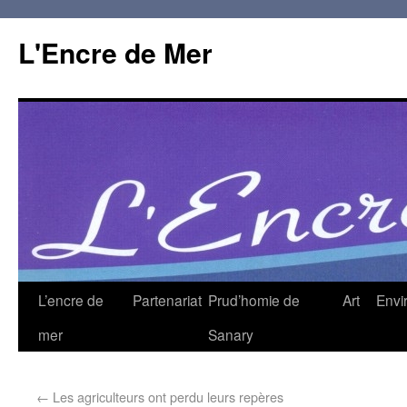
L'Encre de Mer
L’encre de
Partenariat
Prud’homie de
Art
Envi
mer
Sanary
←
Les agriculteurs ont perdu leurs repères