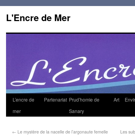
L'Encre de Mer
L’encre de
Partenariat
Prud’homie de
Art
Envi
mer
Sanary
←
Le mystère de la nacelle de l’argonaute femelle
Les su