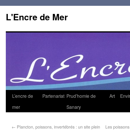
L'Encre de Mer
L’encre de
Partenariat
Prud’homie de
Art
Envi
mer
Sanary
←
Plancton, poissons, invertébrés : un site plein
Les poissons 