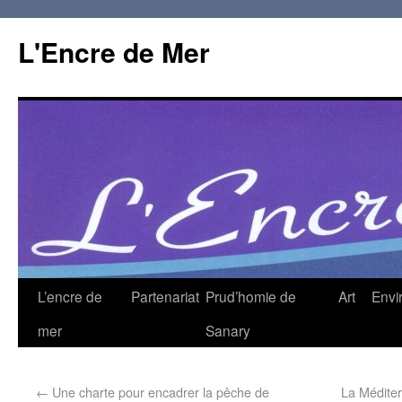
L'Encre de Mer
L’encre de
Partenariat
Prud’homie de
Art
Envi
mer
Sanary
←
Une charte pour encadrer la pêche de
La Méditer