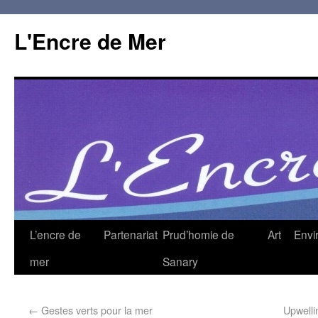
L'Encre de Mer
L’encre de
Partenariat
Prud’homie de
Art
Envi
mer
Sanary
←
Gestes verts pour la mer
Upwelli