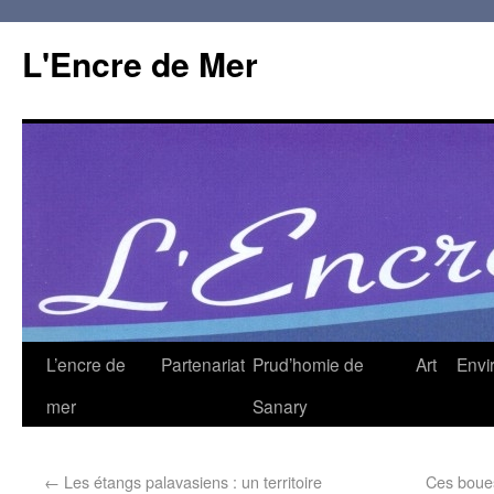
L'Encre de Mer
L’encre de
Partenariat
Prud’homie de
Art
Envi
mer
Sanary
←
Les étangs palavasiens : un territoire
Ces boues