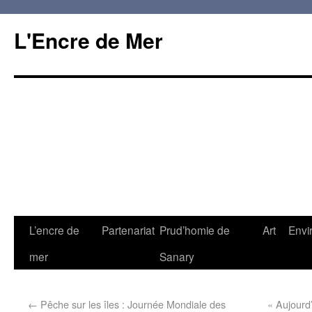
L'Encre de Mer
L’encre de
Partenariat
Prud’homie de
Art
Envi
mer
Sanary
←
Pêche sur les îles : Journée Mondiale des
« Aujourd