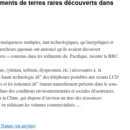
ments de terres rares découverts dans
nséquences multiples, tant technologiques, qu’énergétiques et
chercheurs japonais ont annoncé qu’ils avaient découvert
ares » contenus dans les sédiments du Pacifique, raconte la BBC.
is, (yttrium, terbium, dysprosium, etc.) nécessaires à la
e haute technologie â€” des téléphones portables aux écrans LCD
es et les éoliennes â€” étaient naturellement présents dans le sous-
et dans des conditions environnementales et sociales désastreuses.
r la Chine, qui dispose d’environ un tiers des ressources
ix en réduisant les volumes commercialisés….
 Nature (en anglais)