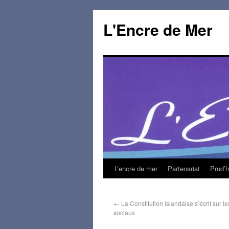
L'Encre de Mer
L’encre de mer
Partenariat
Prud’
←
La Constitution islandaise s’écrit sur l
sociaux