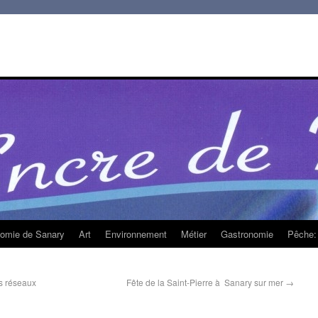
homie de Sanary
Art
Environnement
Métier
Gastronomie
Pêche: 
es réseaux
Fête de la Saint-Pierre à Sanary sur mer
→