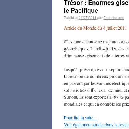
Trésor : Enormes gise
le Pacifique
Publié le
04/07/2011
par
Encre de mer
Article du Monde du 4 juillet 2011
C’est une découverte majeure aux co
géopolitiques. Lundi 4 juillet, des 
d’immenses gisements de « terres r
Jusqu’à présent, ces dix-sept minera
fabrication de nombreux produits d
en passant par les voitures électriqu
sol mais très difficiles à extraire, 
Surtout, ils sont exportés à 97 % pa
mondiales et qui en contrôle les pr
Pour lire la suite…
Voir également article dans la revue