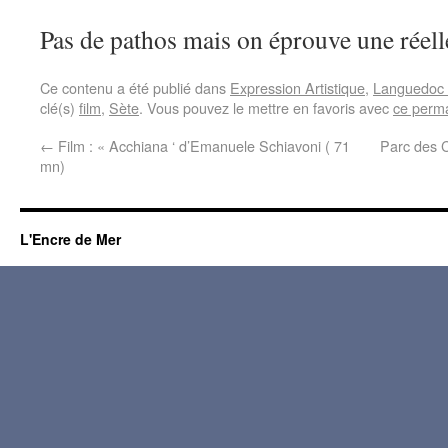
Pas de pathos mais on éprouve une réell
Ce contenu a été publié dans
Expression Artistique
,
Languedoc 
clé(s)
film
,
Sète
. Vous pouvez le mettre en favoris avec
ce perma
←
Film : « Acchiana ‘ d’Emanuele Schiavoni ( 71
Parc des C
mn)
L'Encre de Mer