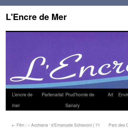
L'Encre de Mer
L’encre de
Partenariat
Prud’homie de
Art
Envi
mer
Sanary
←
Film : « Acchiana ‘ d’Emanuele Schiavoni ( 71
Parc des C