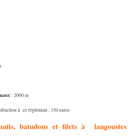
h
gnaux
: 2000 m
nfraction à ce règlement : 150 euros
mails, batudons et filets à langoustes