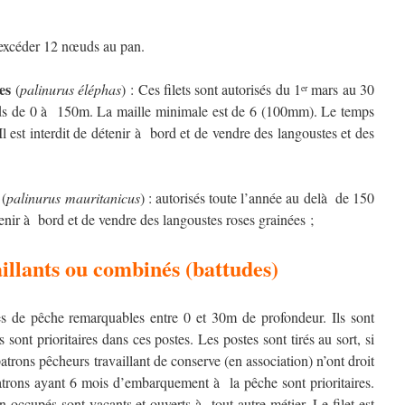
t excéder 12 nœuds au pan.
es
(
palinurus éléphas
) : Ces filets sont autorisés du 1
mars au 30
er
nds de 0 à 150m. La maille minimale est de 6 (100mm). Le temps
est interdit de détenir à bord et de vendre des langoustes et des
(
palinurus mauritanicus
) : autorisés toute l’année au delà de 150
étenir à bord et de vendre des langoustes roses grainées ;
maillants ou combinés (battudes)
s de pêche remarquables entre 0 et 30m de profondeur. Ils sont
 sont prioritaires dans ces postes. Les postes sont tirés au sort, si
atrons pêcheurs travaillant de conserve (en association) n’ont droit
patrons ayant 6 mois d’embarquement à la pêche sont prioritaires.
 occupés sont vacants et ouverts à tout autre métier. Le filet est