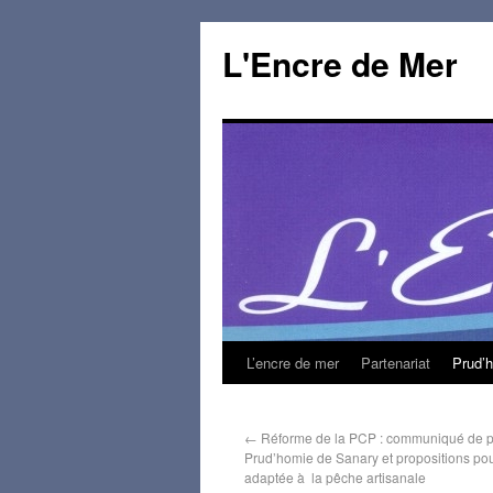
L'Encre de Mer
L’encre de mer
Partenariat
Prud’
←
Réforme de la PCP : communiqué de p
Prud’homie de Sanary et propositions po
adaptée à la pêche artisanale