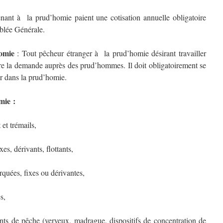
nant à la prud’homie paient une cotisation annuelle obligatoire
mblée Générale.
omie
: Tout pêcheur étranger à la prud’homie désirant travailler
aire la demande auprès des prud’hommes. Il doit obligatoirement se
r dans la prud’homie.
mie :
t trémails,
, dérivants, flottants,
ées, fixes ou dérivantes,
s,
e pêche (verveux, madrague, dispositifs de concentration de