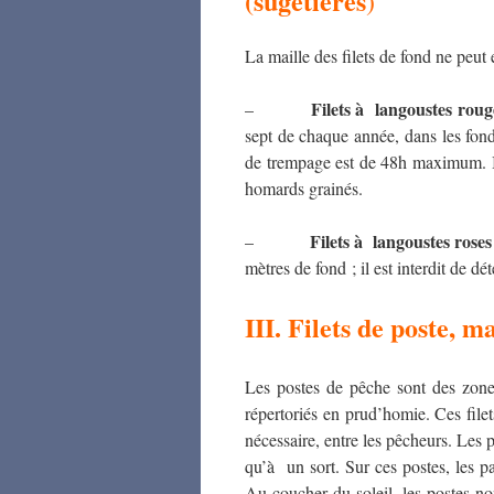
(sugetières
)
La maille des filets de fond ne peu
Filets à langoustes roug
–
sept de chaque année, dans les fo
de trempage est de 48h maximum. Il 
homards grainés.
Filets à langoustes roses
–
mètres de fond ; il est interdit de d
III. Filets de poste, 
Les postes de pêche sont des zone
répertoriés en prud’homie. Ces filets
nécessaire, entre les pêcheurs. Les p
qu’à un sort. Sur ces postes, les 
Au coucher du soleil, les postes non