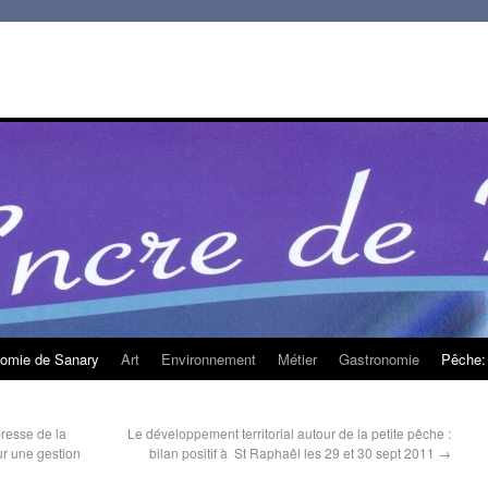
homie de Sanary
Art
Environnement
Métier
Gastronomie
Pêche: 
resse de la
Le développement territorial autour de la petite pêche :
ur une gestion
bilan positif à St Raphaêl les 29 et 30 sept 2011
→