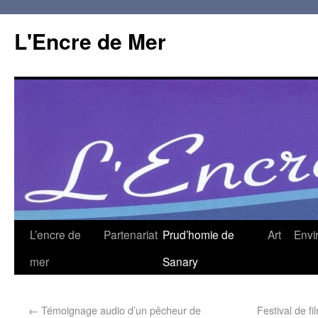
L'Encre de Mer
L’encre de
Partenariat
Prud’homie de
Art
Envi
mer
Sanary
←
Témoignage audio d’un pêcheur de
Festival de 