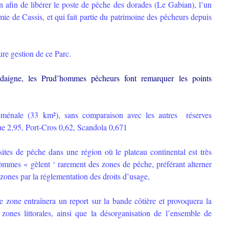
afin de libérer le poste de pêche des dorades (Le Gabian), l’un
ie de Cassis, et qui fait partie du patrimoine des pêcheurs depuis
ture gestion de ce Parc.
aigne, les Prud’hommes pêcheurs font remarquer les points
oménale (33 km²), sans comparaison avec les autres réserves
ue 2,95, Port-Cros 0,62, Scandola 0,671
 sites de pêche dans une région où le plateau continental est très
’hommes « gèlent ‘ rarement des zones de pêche, préférant alterner
s zones par la réglementation des droits d’usage,
te zone entraînera un report sur la bande côtière et provoquera la
 zones littorales, ainsi que la désorganisation de l’ensemble de