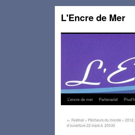
L'Encre de Mer
L’encre de mer
Partenariat
Prud’
←
Festival « Pêcheurs du monde » 2012,
d’ouverture 22 mars à 20h30