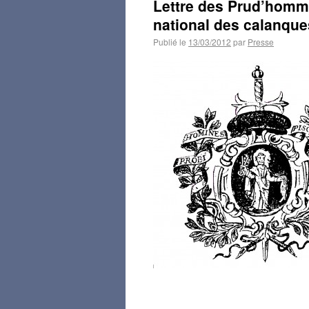
Lettre des Prud’homme
national des calanque
Publié le
13/03/2012
par
Presse