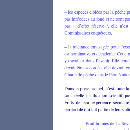
– les espèces ciblées par la pêche p
pas inféodées au fond et ne sont pas
pas « d’effet réserve ‘, elle n’est
Commissaires enquêteurs,
– la tolérance envisagée pour l’exe
est nominative et décadente. Cette 
y travailler dans l’avenir. Elle con
devait être accordée, elle devrait c
Charte de pêche dans le Parc Nation
Dans le projet actuel, c’est toute l
sans réelle justification scientif
Forts de leur expérience séculai
territoriale qui fait partie de leurs at
Prud’homies de La Seyne