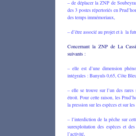
– de déplacer la ZNP de Soubeyran 
des 3 postes répertoriés en Prud’hom
des temps immémoriaux,
– d’être associé au projet et à la fu
Concernant la ZNP de La Cassid
suivants :
– elle est d’une dimension phén
intégrales : Banyuls 0,65, Côte Ble
– elle se trouve sur l’un des rares
étroit. Pour cette raison, les Prud
la pression sur les espèces et sur le
– l’interdiction de la pêche sur cet
surexploitation des espèces et des
l’activité,