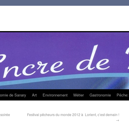
homie de Sanary
Art
Environnement
Métier
Gastronomie
Pêche: 
 soirée
Festival pêcheurs du monde 2012 à Lorient, c’est demain !
→