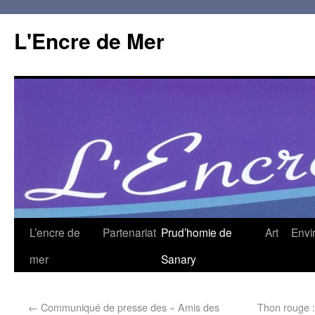
L'Encre de Mer
L’encre de
Partenariat
Prud’homie de
Art
Envi
mer
Sanary
←
Communiqué de presse des « Amis des
Thon rouge :