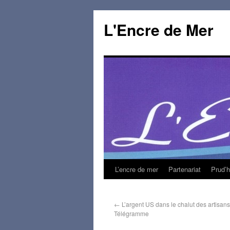
L'Encre de Mer
L’encre de mer
Partenariat
Prud’
←
L’argent US dans le chalut des artisans,
Télégramme