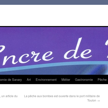
homie de Sanary
Art
Environnement
Métier
Gastronomie
Pêche: 
 un article du
La pêche aux bombes est ouverte dans le port militaire de
Toulon
→