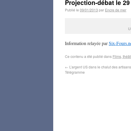
Projection-débat le 2
Publié le
09/01/2013
par
Encre de mer
U
Information relayée par
Six-Fours.n
Ce contenu a été publié dans
Films, théât
←
L’argent US dans le chalut des artisans,
Télégramme