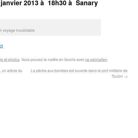
9 janvier 2013 à 18h30 à Sanary
n voyage inoubliable
et
re et photos
. Vous pouvez le mettre en favoris avec
ce permalien
.
 un article du
La pêche aux bombes est ouverte dans le port militaire de
Toulon
→