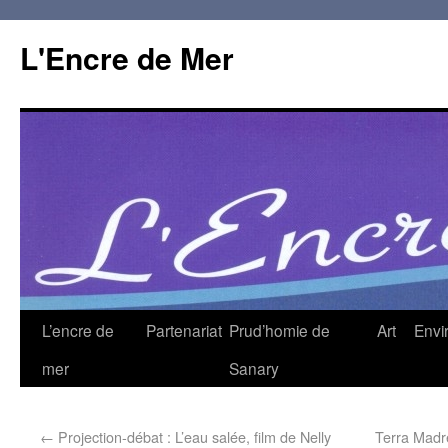
L'Encre de Mer
L’encre de
Partenariat
Prud’homie de
Art
Envi
mer
Sanary
←
Projection-débat : L’eau salée, film de Nelly
Terra Madre