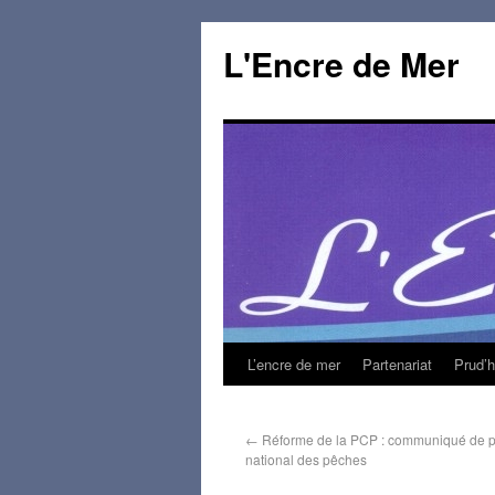
L'Encre de Mer
L’encre de mer
Partenariat
Prud’
←
Réforme de la PCP : communiqué de p
national des pêches