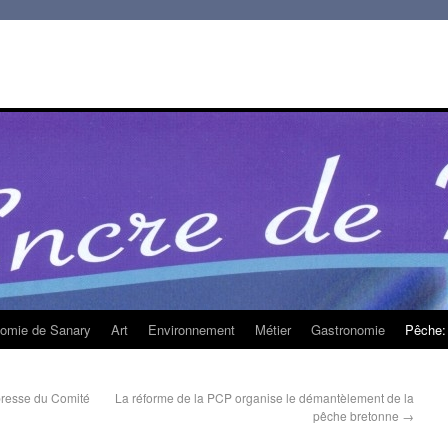
homie de Sanary
Art
Environnement
Métier
Gastronomie
Pêche: 
resse du Comité
La réforme de la PCP organise le démantèlement de la
pêche bretonne
→