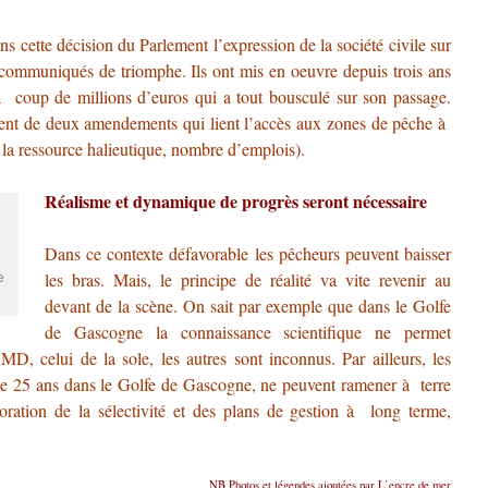
 cette décision du Parlement l’expression de la société civile sur
s communiqués de triomphe. Ils ont mis en oeuvre depuis trois ans
coup de millions d’euros qui a tout bousculé sur son passage.
ment de deux amendements qui lient l’accès aux zones de pêche à
e la ressource halieutique, nombre d’emplois).
Réalisme et dynamique de progrès seront nécessaire
Dans ce contexte défavorable les pêcheurs peuvent baisser
e
les bras. Mais, le principe de réalité va vite revenir au
devant de la scène. On sait par exemple que dans le Golfe
de Gascogne la connaissance scientifique ne permet
MD, celui de la sole, les autres sont inconnus. Par ailleurs, les
de 25 ans dans le Golfe de Gascogne, ne peuvent ramener à terre
lioration de la sélectivité et des plans de gestion à long terme,
NB Photos et légendes ajoutées par L’encre de mer