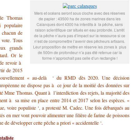
Mers et océans seront sous cloche avec des réserves
elle Thomas
de papier : 43500 ha de zones marines dans les
Calanques dont 4300 ha interdits à la pêche, sans
 populaire
raison scientifique car situés en eau profonde. L’arrêt
é chacun de
de la pêche n’aura pas d’impact sur la ressource si ce
 vote. Tous
n’est de compromettre l’avenir des pêcheurs artisans.
Leur proposition de mettre en réserve les zones à plus
eux grands
de 500m de profondeur n’a pas été retenue car la
tard. Or le
forme n’approchait pas celle d’un rectangle !
de revoir à
rtir de 2015
renouvellement « au-delà ‘ du RMD dès 2020. Une décision
européenne ne dispose pas à ce jour de la moitié des données sur
té Mme Thomas. Quant à l’interdiction des rejets, la majorité des
ment à sa mise en place entre 2014 et 2017 selon les espèces. «
ue, voire populiste ‘, a protesté M. Cadec. Une fois débarqués au
tés en mer vont pouvoir alimenter une filière de farine de poissons
e de développer cette pêche a priori « accidentelle ‘.
taliste