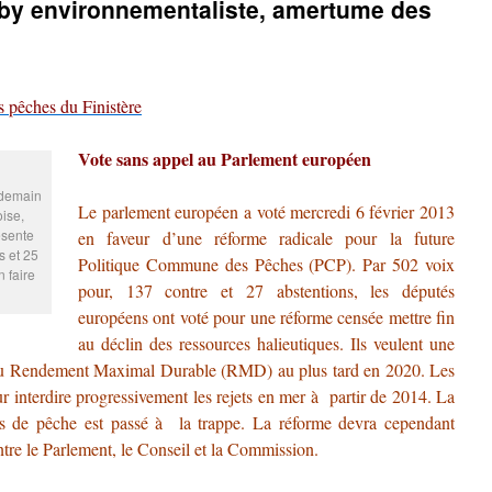
bby environnementaliste, amertume des
 pêches du Finistère
Vote sans appel au Parlement européen
 demain
Le parlement européen a voté mercredi 6 février 2013
oise,
ésente
en faveur d’une réforme radicale pour la future
 et 25
Politique Commune des Pêches (PCP). Par 502 voix
 faire
pour, 137 contre et 27 abstentions, les députés
européens ont voté pour une réforme censée mettre fin
au déclin des ressources halieutiques. Ils veulent une
 du Rendement Maximal Durable (RMD) au plus tard en 2020. Les
r interdire progressivement les rejets en mer à partir de 2014. La
as de pêche est passé à la trappe. La réforme devra cependant
entre le Parlement, le Conseil et la Commission.