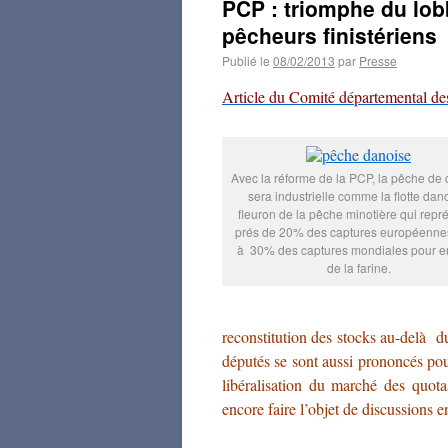
PCP : triomphe du lo
pêcheurs finistériens
Publié le
08/02/2013
par
Presse
Article du Comité départemental des
Avec la réforme de la PCP, la pêche de
sera industrielle comme la flotte dan
fleuron de la pêche minotière qui repr
prés de 20% des captures européennes
à 30% des captures mondiales pour en
de la farine.
reconstitution des stocks au-delà
députés se sont aussi prononcés pou
libéralisation du marché des quot
encore faire l’objet de discussions 