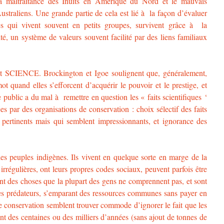
 la maltraitance des Inuits en Amérique du Nord et le mauvais
ustraliens. Une grande partie de cela est lié à la façon d’évaluer
es qui vivent souvent en petits groupes, survivent grâce à la
cité, un système de valeurs souvent facilité par des liens familiaux
ot SCIENCE. Brockington et Igoe soulignent que, généralement,
t quand elles s’efforcent d’acquérir le pouvoir et le prestige, et
public a du mal à remettre en question les « faits scientifiques ‘
s par des organisations de conservation : choix sélectif des faits
on pertinents mais qui semblent impressionnants, et ignorance des
s peuples indigènes. Ils vivent en quelque sorte en marge de la
 irrégulières, ont leurs propres codes sociaux, peuvent parfois être
nt des choses que la plupart des gens ne comprennent pas, et sont
 prédateurs, s’emparant des ressources communes sans payer en
e conservation semblent trouver commode d’ignorer le fait que les
nt des centaines ou des milliers d’années (sans ajout de tonnes de