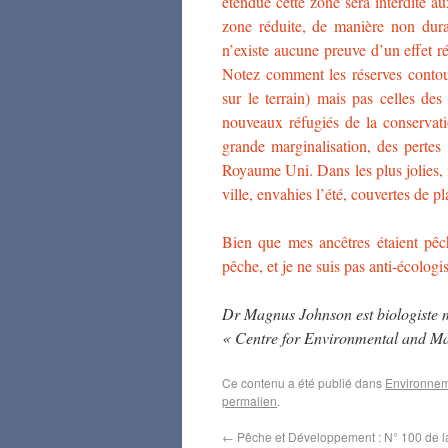
étendue cette zone sera interdite 
zone réduite, de manière non dura
n’existe aucune preuve d’un effet ré
Notez comment les réserves contour
sur le terrain) mais pas celles des
nouveaux réfugiés de la conservatio
grande marginalisation, des pertes d
Royaume Uni. Dans les plus jolies, i
ville, envahies l’été, couvertes de p
Bien que mes ancêtres étaient pêc
pêche, et je ne suis pas anti-écologist
Dr Magnus Johnson est biologiste 
« Centre for Environmental and Mar
Ce contenu a été publié dans
Environne
permalien
.
←
Pêche et Développement : N° 100 de la