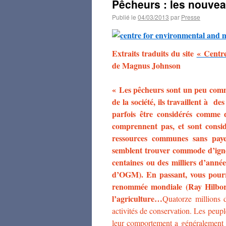
Pêcheurs : les nouvea
Publié le
04/03/2013
par
Presse
Extraits traduits du site
« Centre
de Magnus Johnson
« Les pêcheurs sont un peu comme
de la société, ils travaillent à d
parfois être considérés comme d
comprennent pas, et sont consi
ressources communes sans paye
semblent trouver commode d’ignor
centaines ou des milliers d’année
d’OGM). En passant, vous pourr
renommée mondiale (Ray Hilborn
l’agriculture…
Quatorze millions 
activités de conservation. Les peupl
leur comportement a généralement é