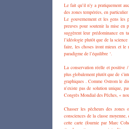
Le fait qu’il n’y a pratiquement au
des zones tempérées, en particulie
Le gouvernement et les gens les p
preuves pour soutenir la mise en p
suggèrent leur prédominance en ta
l’idéologie plutôt que de la science
faire, les choses iront mieux et 
paradigme de l’équilibre ‘.
La conservation réelle et positive 
plus globalement plutôt que de s’int
graphiques . Comme Ostrom le disai
n’existe pas de solution unique, p
Congrès Mondial des Pêches, « nous
Chasser les pêcheurs des zones o
consciences de la classe moyenne, d
cette carte (fournie par Marc Coh