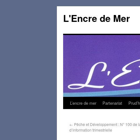
L'Encre de Mer
L’encre de mer
Partenariat
Prud’
←
Pêche et Développement : N° 100 de la
d’information trimestrielle