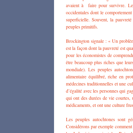
avaient à faire pour survivre. Le
occidentales dont le comportement e
superficielle. Souvent, la pauvre
peuples primitifs.
Brockington signale : « Un problème
est la façon dont la pauvreté est qu
pour les économistes de comprendre
être beaucoup plus riches que leurs
mondiale). Les peuples autochton
alimentaire équilibré, riche en pro
médecines traditionnelles et une cu
d’égalité avec les personnes qui ga
qui ont des durées de vie courtes,
médicaments, et ont une culture frus
Les peuples autochtones sont gén
Considérons par exemple comment 