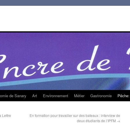
homie de Sanary
Art
Environnement
Métier
Gastronomie
Pêche: 
 Lettre
En formation pour travailler sur des bateaux : interview de
deux étudiants de l’IPFM
→