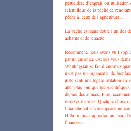
pesticides, d’engrais ou utilisat
scientifique de la pêche de renomm
pêche à ceux de l’agriculture…
La pêche est sans doute l’un des de
acharné et de ténacité.
Récemment, nous avons vu l’applic
par un cuisinier. Oseriez-vous de
Whittingstall se fait d’énormes quan
n’est pas un organisme de bienfais
juste senti une légère irritation en
aller plus loin que les scientifiques
depuis des années. Plus récemment,
réserves marines. Quelque chose qu
International et Greenpeace ne so
Hilborn pour apporter un peu d’é
financées.