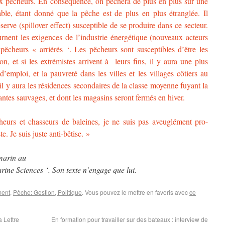
aux pêcheurs. En conséquence, on pêchera de plus en plus sur une
ble, étant donné que la pêche est de plus en plus étranglée. Il
serve (spillover effect) susceptible de se produire dans ce secteur.
nent les exigences de l’industrie énergétique (nouveaux acteurs
 pêcheurs « arriérés ‘. Les pêcheurs sont susceptibles d’être les
n, et si les extrémistes arrivent à leurs fins, il y aura une plus
’emploi, et la pauvreté dans les villes et les villages côtiers au
l y aura les résidences secondaires de la classe moyenne fuyant la
lantes sauvages, et dont les magasins seront fermés en hiver.
heurs et chasseurs de baleines, je ne suis pas aveuglément pro-
e. Je suis juste anti-bêtise. »
marin au
ine Sciences ‘. Son texte n’engage que lui.
ment
,
Pêche: Gestion, Politique
. Vous pouvez le mettre en favoris avec
ce
 Lettre
En formation pour travailler sur des bateaux : interview de