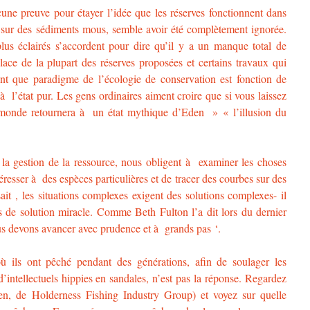
cune preuve pour étayer l’idée que les réserves fonctionnent dans
r sur des sédiments mous, semble avoir été complètement ignorée.
lus éclairés s’accordent pour dire qu’il y a un manque total de
lace de la plupart des réserves proposées et certains travaux qui
nt que paradigme de l’écologie de conservation est fonction de
 à l’état pur. Les gens ordinaires aiment croire que si vous laissez
le monde retournera à un état mythique d’Eden » « l’illusion du
/ la gestion de la ressource, nous obligent à examiner les choses
éresser à des espèces particulières et de tracer des courbes sur des
t , les situations complexes exigent des solutions complexes- il
as de solution miracle. Comme Beth Fulton l’a dit lors du dernier
 devons avancer avec prudence et à grands pas ‘.
ù ils ont pêché pendant des générations, afin de soulager les
’intellectuels hippies en sandales, n’est pas la réponse. Regardez
en, de Holderness Fishing Industry Group) et voyez sur quelle