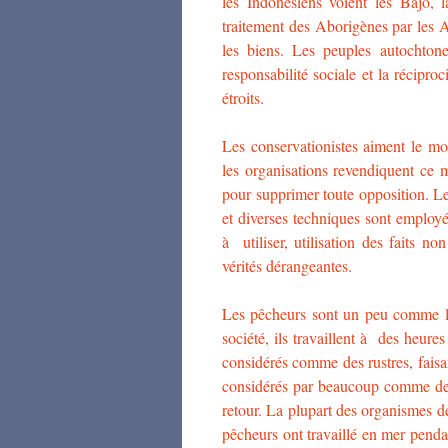
les Indonésiens voient les Bajo,
traitement des Aborigènes par les A
les biens. Les peuples autochton
responsabilité sociale et la récipro
étroits.
Les conservationistes aiment le m
les organisations revendiquent ce mo
pour supprimer toute opposition. Le 
et diverses techniques sont employée
à utiliser, utilisation des faits n
vérités dérangeantes.
Les pêcheurs sont un peu comme le
société, ils travaillent à des heures
considérés comme des rustres, faisa
considérés par beaucoup comme des
retour. La plupart des organismes d
pêcheurs ont travaillé en mer penda