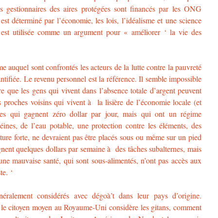
s gestionnaires des aires protégées sont financés par les ONG
st déterminé par l’économie, les lois, l’idéalisme et une science
té est utilisée comme un argument pour « améliorer ‘ la vie des
 auquel sont confrontés les acteurs de la lutte contre la pauvreté
antifiée. Le revenu personnel est la référence. Il semble impossible
 que les gens qui vivent dans l’absence totale d’argent peuvent
 proches voisins qui vivent à la lisière de l’économie locale (et
es qui gagnent zéro dollar par jour, mais qui ont un régime
téines, de l’eau potable, une protection contre les éléments, des
lture forte, ne devraient pas être placés sous ou même sur un pied
gnent quelques dollars par semaine à des tâches subalternes, mais
 une mauvaise santé, qui sont sous-alimentés, n’ont pas accès aux
te. ‘
éralement considérés avec dégoà’t dans leur pays d’origine.
le citoyen moyen au Royaume-Uni considère les gitans, comment