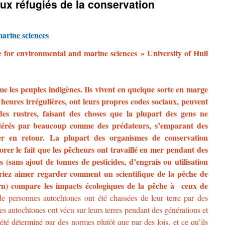
ux réfugiés de la conservation
 for environmental and marine sciences »
University of Hull
 les peuples indigènes. Ils vivent en quelque sorte en marge
es heures irrégulières, ont leurs propres codes sociaux, peuvent
es rustres, faisant des choses que la plupart des gens ne
dérés par beaucoup comme des prédateurs, s’emparant des
r en retour. La plupart des organismes de conservation
er le fait que les pêcheurs ont travaillé en mer pendant des
s (sans ajout de tonnes de pesticides, d’engrais ou utilisation
iez aimer regarder comment un scientifique de la pêche de
) compare les impacts écologiques de la pêche à ceux de
de personnes autochtones ont été chassées de leur terre par des
es autochtones ont vécu sur leurs terres pendant des générations et
té déterminé par des normes plutôt que par des lois, et ce qu’ils