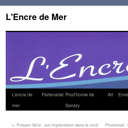
L'Encre de Mer
L’encre de
Partenariat
Prud’homie de
Art
Envi
mer
Sanary
←
Poisson flà’te : son implantation dans le nord-
Photomed : 