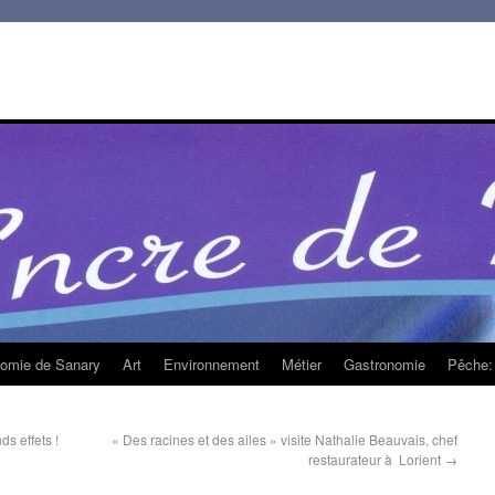
homie de Sanary
Art
Environnement
Métier
Gastronomie
Pêche: 
s effets !
« Des racines et des ailes » visite Nathalie Beauvais, chef
restaurateur à Lorient
→