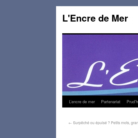
L'Encre de Mer
L’encre de mer
Partenariat
Prud’
←
Surpêché ou épuisé ? Petits mots, grand