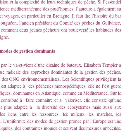
sion et la complexité de leurs techniques de pêche. Si l’essentiel
rience méditerranéenne des prud’homies, l’auteure a également su
et voyages, en particulier en Bretagne. Il faut lire l’histoire du bar
Bouguéon, l’ancien président du Comité des pêches du Guilvinec,
e comment deux jeunes pêcheurs ont bouleversé les habitudes des
ligne.
 modes de gestion dominants
 par le va-et-vient d’une dizaine de bateaux, Elisabeth Tempier a
use radicale des approches dominantes de la gestion des pêches,
e des ONG environnementalistes. Les Scientifiques privilégient la
e est adaptée à des pêcheries monospécifiques, elle ne l’est guère
cifiques, dominantes en Atlantique, comme en Méditerranée. Sur le
contribué à faire connaître et à valoriser, elle constate qu’une
est plus adaptée à la diversité des écosystèmes mais aussi aux
es liens entre les ressources, les milieux, les marchés, les
les. L’uniformité des modes de gestion prônée par l’Europe est une
niquités, des contraintes inouïes et souvent des mesures imbéciles.