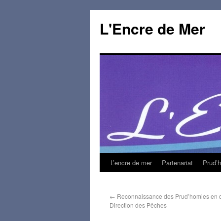
L'Encre de Mer
L’encre de mer
Partenariat
Prud’
←
Reconnaissance des Prud’homies en d
Direction des Pêches