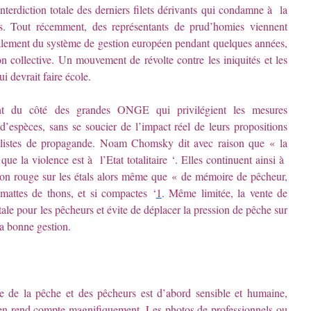
interdiction totale des derniers filets dérivants qui condamne à la
res. Tout récemment, des représentants de prud’homies viennent
otalement du système de gestion européen pendant quelques années,
ion collective. Un mouvement de révolte contre les iniquités et les
ui devrait faire école.
nt du côté des grandes ONGE qui privilégient les mesures
 d’espèces, sans se soucier de l’impact réel de leurs propositions
istes de propagande. Noam Chomsky dit avec raison que « la
e la violence est à l’Etat totalitaire ‘. Elles continuent ainsi à
thon rouge sur les étals alors même que « de mémoire de pêcheur,
mattes de thons, et si compactes ‘
1
. Même limitée, la vente de
ale pour les pêcheurs et évite de déplacer la pression de pêche sur
la bonne gestion.
e de la pêche et des pêcheurs est d’abord sensible et humaine,
e en rend compte magnifiquement. Les photos de professionnels ou