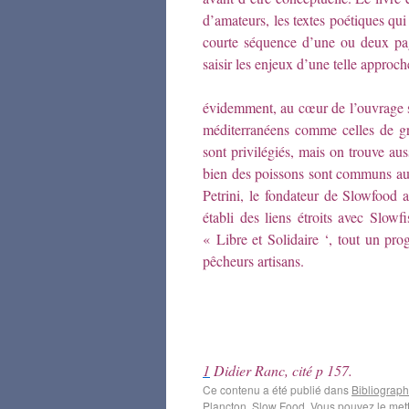
d’amateurs, les textes poétiques qui
courte séquence d’une ou deux pag
saisir les enjeux d’une telle approch
évidemment, au cœur de l’ouvrage se
méditerranéens comme celles de gra
sont privilégiés, mais on trouve aus
bien des poissons sont communs aux
Petrini, le fondateur de Slowfood 
établi des liens étroits avec Slowf
« Libre et Solidaire ‘, tout un p
pêcheurs artisans.
1
Didier Ranc, cité p 157.
Ce contenu a été publié dans
Bibliograph
Plancton
,
Slow Food
. Vous pouvez le met