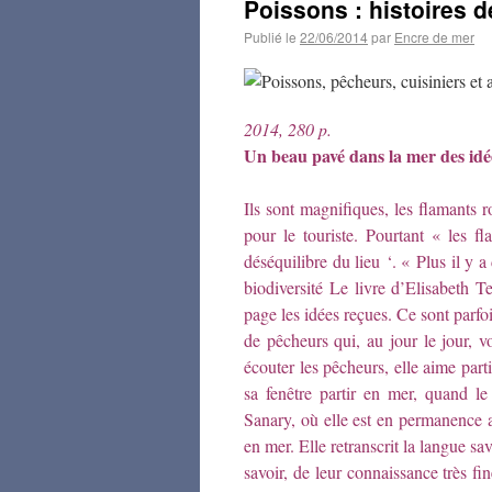
Poissons : histoires d
Publié le
22/06/2014
par
Encre de mer
2014, 280 p.
Un beau pavé dans la mer des idé
Ils sont magnifiques, les flamants r
pour le touriste. Pourtant « les f
déséquilibre du lieu ‘. « Plus il y a
biodiversité Le livre d’Elisabeth 
page les idées reçues. Ce sont parfo
de pêcheurs qui, au jour le jour, v
écouter les pêcheurs, elle aime part
sa fenêtre partir en mer, quand le
Sanary, où elle est en permanence 
en mer. Elle retranscrit la langue s
savoir, de leur connaissance très f