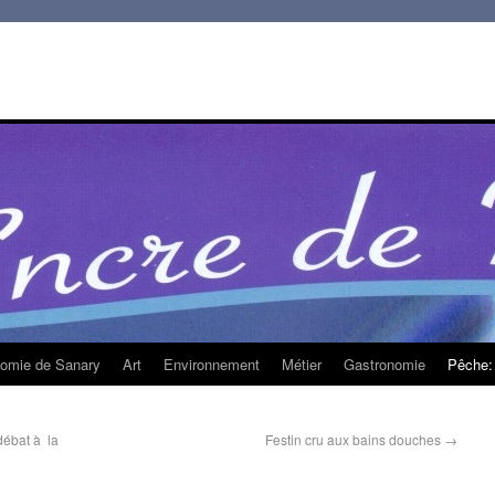
homie de Sanary
Art
Environnement
Métier
Gastronomie
Pêche: 
ébat à la
Festin cru aux bains douches
→