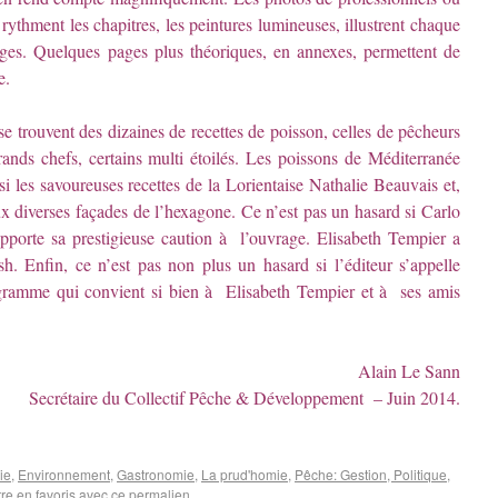
 rythment les chapitres, les peintures lumineuses, illustrent chaque
es. Quelques pages plus théoriques, en annexes, permettent de
e.
 trouvent des dizaines de recettes de poisson, celles de pêcheurs
nds chefs, certains multi étoilés. Les poissons de Méditerranée
si les savoureuses recettes de la Lorientaise Nathalie Beauvais et,
 diverses façades de l’hexagone. Ce n’est pas un hasard si Carlo
apporte sa prestigieuse caution à l’ouvrage. Elisabeth Tempier a
ish. Enfin, ce n’est pas non plus un hasard si l’éditeur s’appelle
rogramme qui convient si bien à Elisabeth Tempier et à ses amis
Alain Le Sann
Secrétaire du Collectif Pêche & Développement – Juin 2014.
ie
,
Environnement
,
Gastronomie
,
La prud'homie
,
Pêche: Gestion, Politique
,
tre en favoris avec
ce permalien
.