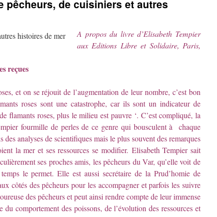
e pêcheurs, de cuisiniers et autres
A propos du livre d’Elisabeth Tempier
aux Editions Libre et Solidaire, Paris,
es reçues
oses, et on se réjouit de l’augmentation de leur nombre, c’est bon
lamants roses sont une catastrophe, car ils sont un indicateur de
 de flamants roses, plus le milieu est pauvre ‘. C’est compliqué, la
Tempier fourmille de perles de ce genre qui bousculent à chaque
is des analyses de scientifiques mais le plus souvent des remarques
oient la mer et ses ressources se modifier.
Elisabeth Tempier sait
iculièrement ses proches amis, les pêcheurs du Var, qu’elle voit de
 temps le permet. Elle est aussi secrétaire de la Prud’homie de
aux côtés des pêcheurs pour les accompagner et parfois les suivre
avoureuse des pêcheurs et peut ainsi rendre compte de leur immense
ine du comportement des poissons, de l’évolution des ressources et