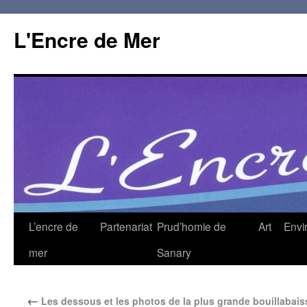
L'Encre de Mer
L’encre de
Partenariat
Prud’homie de
Art
Envi
mer
Sanary
←
Les dessous et les photos de la plus grande bouillabai