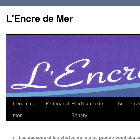
L'Encre de Mer
L’encre de
Partenariat
Prud’homie de
Art
Envi
mer
Sanary
←
Les dessous et les photos de la plus grande bouillabai