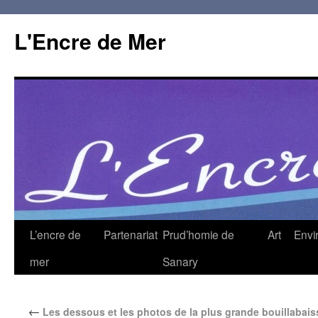
L'Encre de Mer
L’encre de
Partenariat
Prud’homie de
Art
Envi
mer
Sanary
←
Les dessous et les photos de la plus grande bouillabai