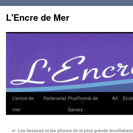
L'Encre de Mer
L’encre de
Partenariat
Prud’homie de
Art
Envi
mer
Sanary
←
Les dessous et les photos de la plus grande bouillabai