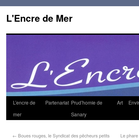
L'Encre de Mer
L’encre de
Partenariat
Prud’homie de
Art
Envi
mer
Sanary
←
Boues rouges, le Syndicat des pêcheurs petits
Le phare 