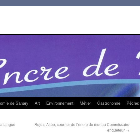
homie de Sanary
Art
Environnement
Métier
Gastronomie
Pêche: 
la langue
Rejets Altéo, courrier de l’encre de mer au Commissaire
enquêteur
→