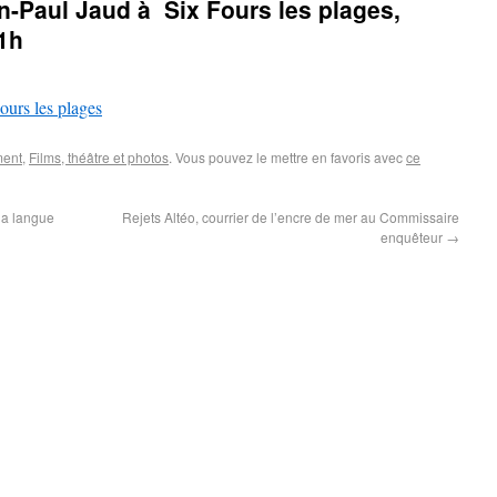
an-Paul Jaud à Six Fours les plages,
1h
ment
,
Films, théâtre et photos
. Vous pouvez le mettre en favoris avec
ce
la langue
Rejets Altéo, courrier de l’encre de mer au Commissaire
enquêteur
→