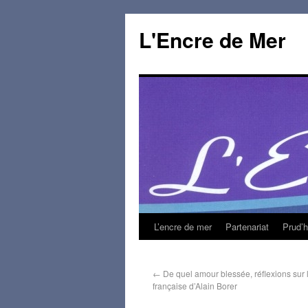
L'Encre de Mer
L’encre de mer
Partenariat
Prud’
←
De quel amour blessée, réflexions sur 
française d’Alain Borer