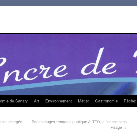
homie de Sanary
Art
Environnement
Métier
Gastronomie
Pêche: 
iation chargée
Boues rouges : enquete publique ALTEO, la finance sans
visage
→