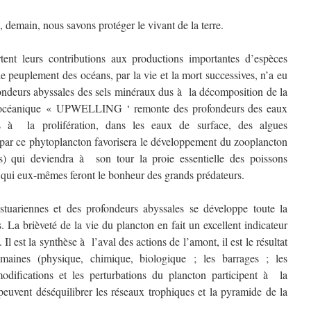
 demain, nous savons protéger le vivant de la terre.
ent leurs contributions aux productions importantes d’espèces
e peuplement des océans, par la vie et la mort successives, n’a eu
ondeurs abyssales des sels minéraux dus à la décomposition de la
 océanique « UPWELLING ‘ remonte des profondeurs des eaux
es à la prolifération, dans les eaux de surface, des algues
par ce phytoplancton favorisera le développement du zooplancton
s) qui deviendra à son tour la proie essentielle des poissons
s) qui eux-mêmes feront le bonheur des grands prédateurs.
tuariennes et des profondeurs abyssales se développe toute la
. La brièveté de la vie du plancton en fait un excellent indicateur
Il est la synthèse à l’aval des actions de l’amont, il est le résultat
aines (physique, chimique, biologique ; les barrages ; les
modifications et les perturbations du plancton participent à la
 peuvent déséquilibrer les réseaux trophiques et la pyramide de la