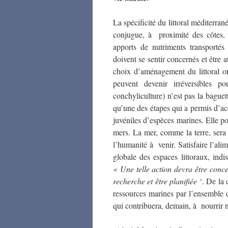
La spécificité du littoral méditerran
conjugue, à proximité des côtes, d
apports de nutriments transportés
doivent se sentir concernés et être a
choix d’aménagement du littoral o
peuvent devenir irréversibles p
conchyliculture) n’est pas la baguet
qu’une des étapes qui a permis d’acq
juvéniles d’espèces marines. Elle p
mers. La mer, comme la terre, sera 
l’humanité à venir. Satisfaire l’ali
globale des espaces littoraux, indi
« Une telle action devra être conce
recherche
et être planifiée
‘. De la
ressources marines par l’ensemble de
qui contribuera, demain, à nourrir n