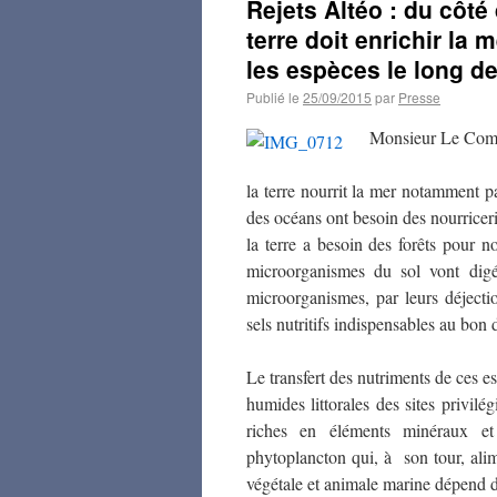
Rejets Altéo : du côté 
terre doit enrichir la 
les espèces le long de
Publié le
25/09/2015
par
Presse
Monsieur Le Comm
la terre nourrit la mer notamment par
des océans ont besoin des nourriceri
la terre a besoin des forêts pour n
microorganismes du sol vont digé
microorganismes, par leurs déjectio
sels nutritifs indispensables au bon
Le transfert des nutriments de ces 
humides littorales des sites privilé
riches en éléments minéraux et
phytoplancton qui, à son tour, alim
végétale et animale marine dépend de