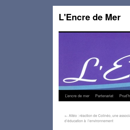
L'Encre de Mer
L’encre de mer
Partenariat
Prud’
←
Altéo : réaction de Colinéo, une assoc
d’éducation à l’environnement