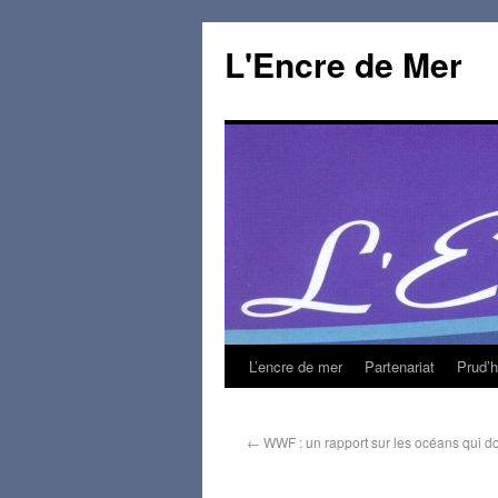
L'Encre de Mer
L’encre de mer
Partenariat
Prud’
←
WWF : un rapport sur les océans qui do