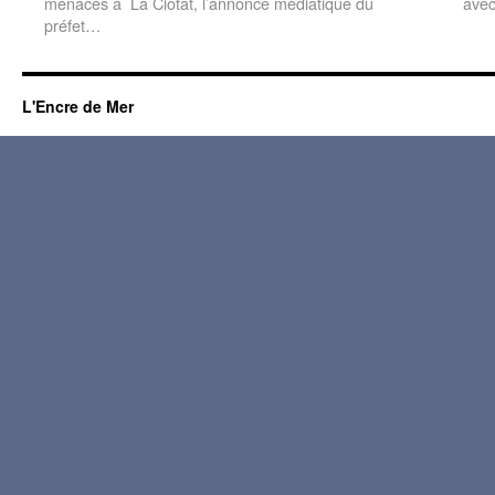
menaces à La Ciotat, l’annonce médiatique du
avec
préfet…
L'Encre de Mer