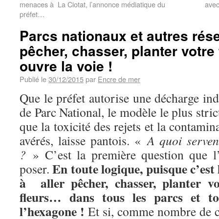
menaces à La Ciotat, l’annonce médiatique du
avec
préfet…
Parcs nationaux et autres rése
pêcher, chasser, planter votre
ouvre la voie !
Publié le
30/12/2015
par
Encre de mer
Que le préfet autorise une décharge ind
de Parc National, le modèle le plus stric
que la toxicité des rejets et la contami
avérés, laisse pantois. «
A quoi serven
?
» C’est la première question que l’
En toute logique, puisque c’est l
poser.
à aller pêcher, chasser, planter vos
fleurs… dans tous les parcs et to
l’hexagone !
Et si, comme nombre de ci