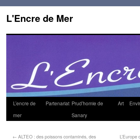
L'Encre de Mer
L’encre de
Partenariat
Prud’homie de
Art
Envi
mer
Sanary
←
ALTEO : des poissons contaminés, des
L’Europe 