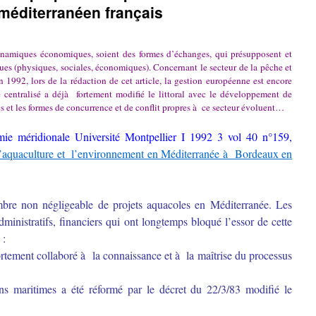
l méditerranéen français
ynamiques économiques, soient des formes d’échanges, qui présupposent et
iques (physiques, sociales, économiques). Concernant le secteur de la pêche et
 1992, lors de la rédaction de cet article, la gestion européenne est encore
e centralisé a déjà fortement modifié le littoral avec le développement de
s et les formes de concurrence et de conflit propres à ce secteur évoluent…
ie méridionale Université Montpellier I 1992 3 vol 40 n°159,
l’aquaculture et l’environnement en Méditerranée à Bordeaux en
re non négligeable de projets aquacoles en Méditerranée. Les
ministratifs, financiers qui ont longtemps bloqué l’essor de cette
 :
ortement collaboré à la connaissance et à la maîtrise du processus
ons maritimes a été réformé par le décret du 22/3/83 modifié le