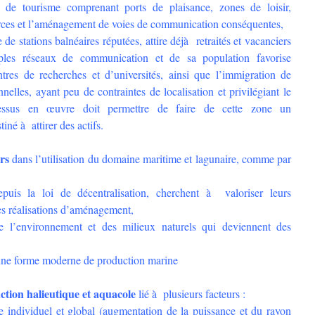
es de tourisme comprenant ports de plaisance, zones de loisir,
rces et l’aménagement de voies de communication conséquentes,
de stations balnéaires réputées, attire déjà retraités et vacanciers
iples réseaux de communication et de sa population favorise
entres de recherches et d’universités, ainsi que l’immigration de
nnelles, ayant peu de contraintes de localisation et privilégiant le
ocessus en œuvre doit permettre de faire de cette zone un
iné à attirer des actifs.
rs
dans l’utilisation du domaine maritime et lagunaire, comme par
depuis la loi de décentralisation, cherchent à valoriser leurs
des réalisations d’aménagement,
e l’environnement et des milieux naturels qui deviennent des
 une forme moderne de production marine
ction halieutique et aquacole
lié à plusieurs facteurs :
e individuel et global (augmentation de la puissance et du rayon