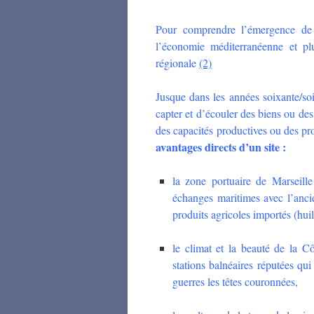
Pour comprendre l’émergence de te
l’économie méditerranéenne et pl
régionale
(2)
Jusque dans les années soixante/soixa
capter et d’écouler des biens ou des
des capacités productives ou des pro
avantages directs d’un site :
la zone portuaire de Marseill
échanges maritimes avec l’ancie
produits agricoles importés (huil
le climat et la beauté de la C
stations balnéaires réputées qui 
guerres les têtes couronnées,