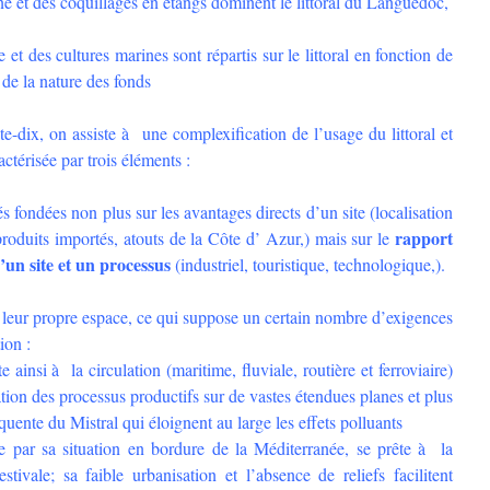
igne et des coquillages en étangs dominent le littoral du Languedoc,
e et des cultures marines sont répartis sur le littoral en fonction de
 de la nature des fonds
e-dix, on assiste à une complexification de l’usage du littoral et
ctérisée par trois éléments :
s fondées non plus sur les avantages directs d’un site (localisation
rapport
roduits importés, atouts de la Côte d’ Azur,) mais sur le
d’un site et un processus
(industriel, touristique, technologique,).
t leur propre espace, ce qui suppose un certain nombre d’exigences
ion :
e ainsi à la circulation (maritime, fluviale, routière et ferroviaire)
tion des processus productifs sur de vastes étendues planes et plus
quente du Mistral qui éloignent au large les effets polluants
e par sa situation en bordure de la Méditerranée, se prête à la
tivale; sa faible urbanisation et l’absence de reliefs facilitent