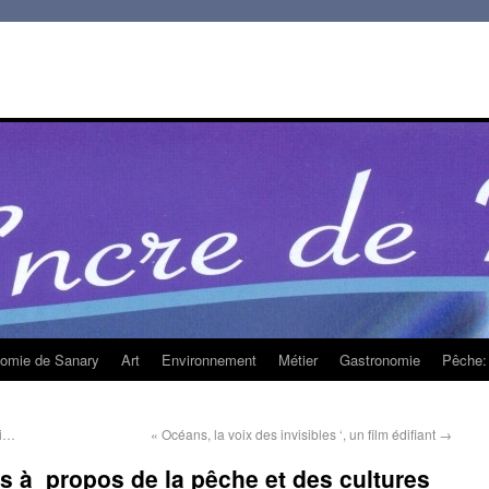
homie de Sanary
Art
Environnement
Métier
Gastronomie
Pêche: 
mi…
« Océans, la voix des invisibles ‘, un film édifiant
→
ts à propos de la pêche et des cultures