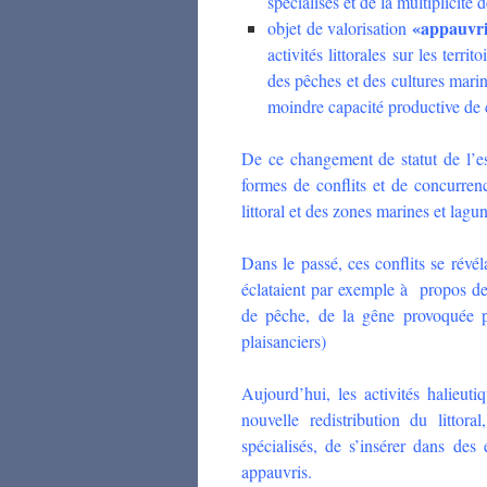
spécialisés et de la multiplicité 
«appauvri
objet de valorisation
activités littorales sur les terri
des pêches et des cultures mari
moindre capacité productive de 
De ce changement de statut de l’e
formes de conflits et de concurren
littoral et des zones marines et lagun
Dans le passé, ces conflits se révéla
éclataient par exemple à propos de p
de pêche, de la gêne provoquée p
plaisanciers)
Aujourd’hui, les activités halieut
nouvelle redistribution du littor
spécialisés, de s’insérer dans des
appauvris.