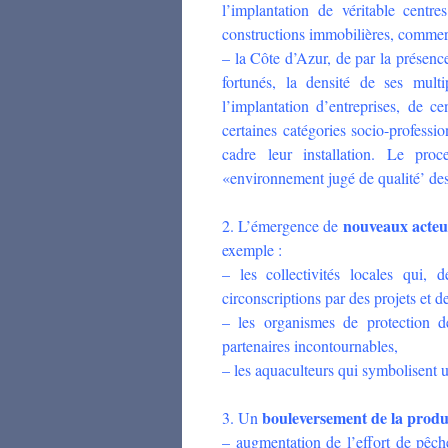
l’implantation de véritable centr
constructions immobilières, comme
– la Côte d’Azur, de par la présence 
fortunés, la densité de ses mult
l’implantation d’entreprises, de c
certaines catégories socio-professio
cadre leur installation. Le pr
«environnement jugé de qualité’ dest
nouveaux acteu
2. L’émergence de
exemple :
– les collectivités locales qui, 
circonscriptions par des projets et 
– les organismes de protection d
partenaires incontournables,
– les aquaculteurs qui symbolisent
bouleversement de la produ
3. Un
– augmentation de l’effort de pêch