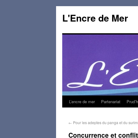
L'Encre de Mer
L’encre de mer
Partenariat
Prud’
←
Pour les adeptes du panga et du suri
Concurrence et confli