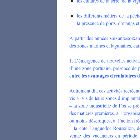
les cultures de la terre, de la v
les différents métiers de la pêch
la présence de ports, d’étangs et
A partir des années soixante/soixant
des zones marines et lagunaires, cara
1. L’émergence de nouvelles activité
d’une zone portuaire, présence de p
entre les avantages circulatoires 
Autrement dit, ces activités recréen
vis-à -vis de leurs zones d’implantat
– la zone industrielle de Fos se prêt
des matières premières, à l’organisa
ou moins désertiques, à l’action fré
– la côte Languedoc-Roussillon, d
venue des vacanciers en période es