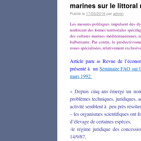
marines sur le littora
Publié le
17/03/2016
par
admin
Les mesures politiques impulsent des d
renforcent des formes territoriales spécif
des cultures marines méditerranéennes, en
balbutiante. Par contre, le productivism
zones spécialisées, relativement exclusive
Article paru
in
Revue de l’économ
présenté à un
Séminaire FAO
sur 
mars 1992
« Depuis cinq ans émerge un nomb
problèmes techniques, juridiques, ad
activité semblent à peu près résolus
– les organismes scientifiques ont f
d’élevage de certaines espèces,
-le régime juridique des concessi
14/9/87,