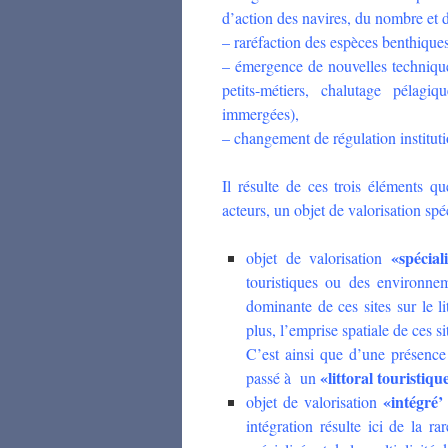
d’action des navires, du nombre et d
– raréfaction des espèces benthiques
– émergence de nouvelles technique
petits-métiers, chalutage pélagi
immergées),
– changement de régulation institut
Il résulte de ces trois éléments qu
acteurs, un objet de valorisation spé
«spéciali
objet de valorisation
touristiques ou des environnem
dominante de ces sites sur le l
plus, l’emprise spatiale de ces 
C’est ainsi que d’une présence
«littoral touristiqu
passé à un
«intégré’
objet de valorisation
intégration résulte ici de la ra