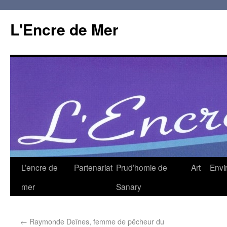
L'Encre de Mer
L’encre de
Partenariat
Prud’homie de
Art
Envi
mer
Sanary
←
Raymonde Deïnes, femme de pêcheur du