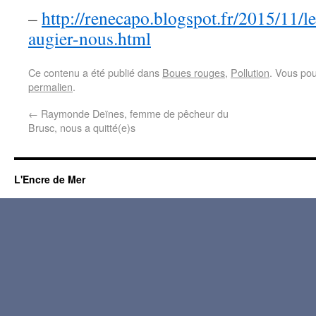
–
http://renecapo.blogspot.fr/2015/11/l
augier-nous.html
Ce contenu a été publié dans
Boues rouges
,
Pollution
. Vous pou
permalien
.
←
Raymonde Deïnes, femme de pêcheur du
Brusc, nous a quitté(e)s
L'Encre de Mer