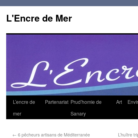
L'Encre de Mer
L’encre de
Partenariat
Prud’homie de
Art
Envi
mer
Sanary
←
6 pêcheurs artisans de Méditerranée
L’huître tr