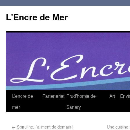
L'Encre de Mer
L’encre de
Partenariat
Prud’homie de
Art
Envi
mer
Sanary
←
Spiruline, l’aliment de demain !
Une cuisine m