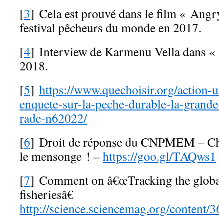
[
3
] Cela est prouvé dans le film « Angr
festival pêcheurs du monde en 2017.
[
4
] Interview de Karmenu Vella dans «
2018.
[
5
]
https://www.quechoisir.org/action-u
enquete-sur-la-peche-durable-la-grande-
rade-n62022/
[
6
] Droit de réponse du CNPMEM – Choi
le mensonge ! –
https://goo.gl/TAQws1
[
7
] Comment on â€œTracking the global
fisheriesâ€
http://science.sciencemag.org/content/