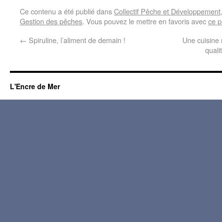
Ce contenu a été publié dans
Collectif Pêche et Développement
Gestion des pêches
. Vous pouvez le mettre en favoris avec
ce p
←
Spiruline, l’aliment de demain !
Une cuisine m
quali
L'Encre de Mer