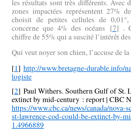
les résultats sont très différents. Avec d
zones impactées représentent 27% de
choisit de petites cellules de 0,01°
concerne que 4% des océans [
7
] . 
chiffre de 55% qui a suscité l’intérêt d
Qui veut noyer son chien, l’accuse de la 
[
1
]
http://www.bretagne-durable.info/n
logiste
[
2
] Paul Withers. Southern Gulf of St.
extinct by mid-century : report | CBC 
https://www.cbc.ca/news/canada/nova-sc
st-lawrence-cod-could-be-extinct-by-mi
1.4966889