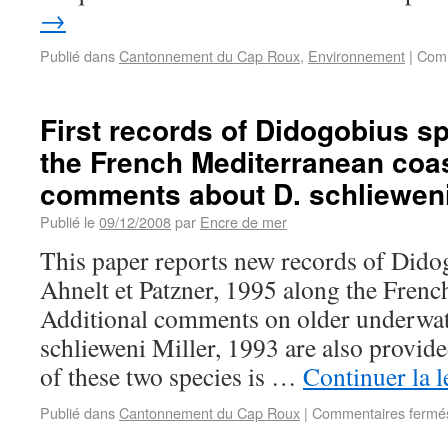
→
Publié dans
Cantonnement du Cap Roux
,
Environnement
|
Comm
First records of Didogobius s
the French Mediterranean coas
comments about D. schliewen
Publié le
09/12/2008
par
Encre de mer
This paper reports new records of Dido
Ahnelt et Patzner, 1995 along the Frenc
Additional comments on older underwat
schlieweni Miller, 1993 are also provide
of these two species is …
Continuer la 
Publié dans
Cantonnement du Cap Roux
|
Commentaires fermé