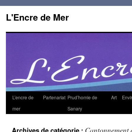
L'Encre de Mer
L’encre de
Partenariat
Prud’homie de
Art
Envi
mer
Sanary
Cantonnement 
Archives de catégorie :