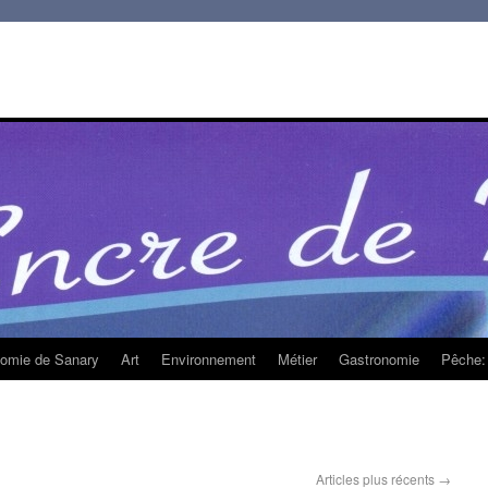
homie de Sanary
Art
Environnement
Métier
Gastronomie
Pêche: 
Articles plus récents
→