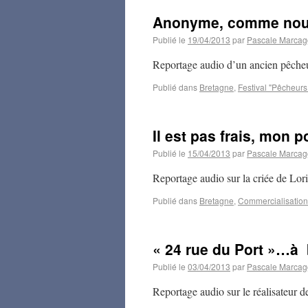
Anonyme, comme nous
Publié le
19/04/2013
par
Pascale Marcag
Reportage audio d’un ancien pêcheu
Publié dans
Bretagne
,
Festival "Pêcheur
Il est pas frais, mon p
Publié le
15/04/2013
par
Pascale Marcag
Reportage audio sur la criée de Lor
Publié dans
Bretagne
,
Commercialisation
« 24 rue du Port »…à
Publié le
03/04/2013
par
Pascale Marcag
Reportage audio sur le réalisateur 