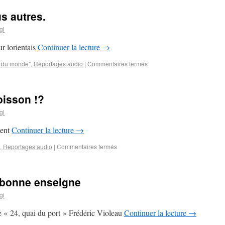
 autres.
gi
r lorientais
Continuer la lecture
→
s du monde"
,
Reportages audio
|
Commentaires fermés
oisson !?
gi
ient
Continuer la lecture
→
,
Reportages audio
|
Commentaires fermés
 bonne enseigne
gi
de « 24, quai du port » Frédéric Violeau
Continuer la lecture
→