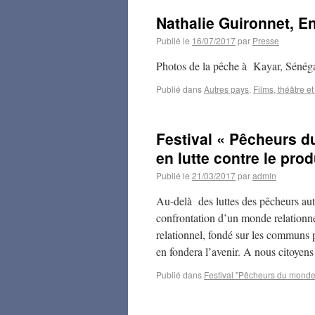
Nathalie Guironnet, En
Publié le
16/07/2017
par
Presse
Photos de la pêche à Kayar, Sénég
Publié dans
Autres pays
,
Films, théâtre e
Festival « Pêcheurs d
en lutte contre le pro
Publié le
21/03/2017
par
admin
Au-delà des luttes des pêcheurs auto
confrontation d’un monde relation
relationnel, fondé sur les communs pl
en fondera l’avenir. A nous citoyen
Publié dans
Festival "Pêcheurs du monde