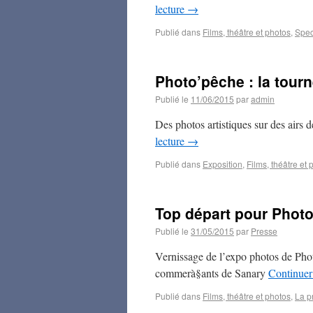
lecture
→
Publié dans
Films, théâtre et photos
,
Spec
Photo’pêche : la tour
Publié le
11/06/2015
par
admin
Des photos artistiques sur des airs 
lecture
→
Publié dans
Exposition
,
Films, théâtre et 
Top départ pour Phot
Publié le
31/05/2015
par
Presse
Vernissage de l’expo photos de Phot
commerà§ants de Sanary
Continuer 
Publié dans
Films, théâtre et photos
,
La p