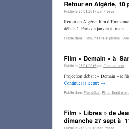
Retour en Algérie, 10 
Publié le
20/01/2017
par
Presse
Retour en Algérie, film d’Emmanuel
débats à Paris de janvier à mars
Publié dans
Films, théâtre et photos
|
Com
Film « Demain » à San
Publié le
25/01/2016
par
Encre de mer
Projection-débat : « Demain » le fi
Continuer la lecture
→
Publié dans
Film-débat
,
Films, théâtre et
Film « Libres » de Je
dimanche 27 sept à 1
Publié le
21/09/2015
par
Presse