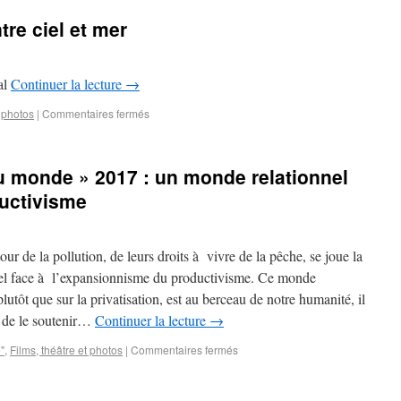
tre ciel et mer
al
Continuer la lecture
→
t photos
|
Commentaires fermés
u monde » 2017 : un monde relationnel
ductivisme
ur de la pollution, de leurs droits à vivre de la pêche, se joue la
nel face à l’expansionnisme du productivisme. Ce monde
utôt que sur la privatisation, est au berceau de notre humanité, il
s de le soutenir…
Continuer la lecture
→
"
,
Films, théâtre et photos
|
Commentaires fermés