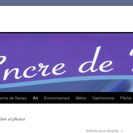
homie de Sanary
Art
Environnement
Métier
Gastronomie
Pêche: 
âtre et photos
Articles plus récents
→