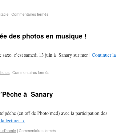
tacle
|
Commentaires fermés
née des photos en musique !
de saxo, c’est samedi 13 juin à Sanary sur mer !
Continuer la
photos
|
Commentaires fermés
o’Pêche à Sanary
o’pêche (en off de Photo’med) avec la participation des
la lecture
→
rud'homie
|
Commentaires fermés