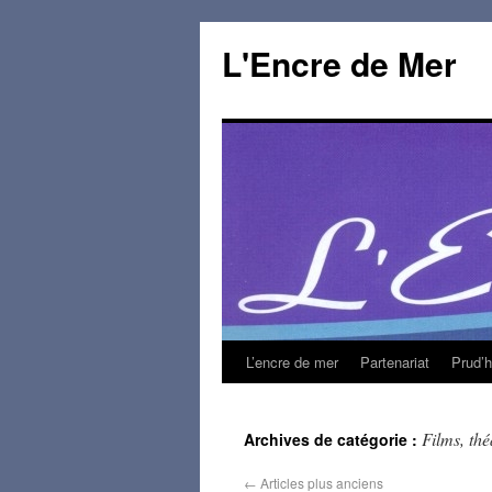
L'Encre de Mer
L’encre de mer
Partenariat
Prud’
Films, thé
Archives de catégorie :
←
Articles plus anciens