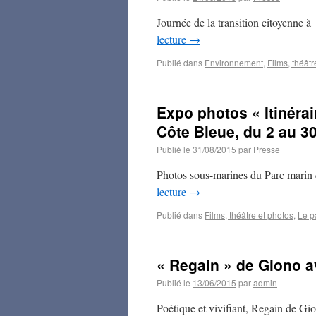
Journée de la transition citoyenne 
lecture
→
Publié dans
Environnement
,
Films, théâtr
Expo photos « Itinéra
Côte Bleue, du 2 au 3
Publié le
31/08/2015
par
Presse
Photos sous-marines du Parc marin 
lecture
→
Publié dans
Films, théâtre et photos
,
Le p
« Regain » de Giono a
Publié le
13/06/2015
par
admin
Poétique et vivifiant, Regain de G