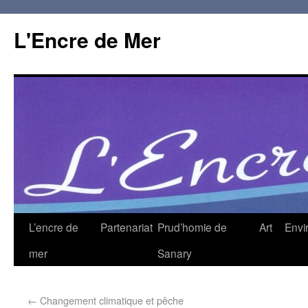
L'Encre de Mer
L’encre de
Partenariat
Prud’homie de
Art
Envi
mer
Sanary
←
Changement climatique et pêche